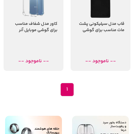
قاب مدل سیلیکونی پشت
کاور مدل شفاف مناسب
مات مناسب برای گوشی
برای گوشی موبایل آنر
موبایل آنر X9A
Honor X5b Plus
-- ناموجود --
-- ناموجود --
1