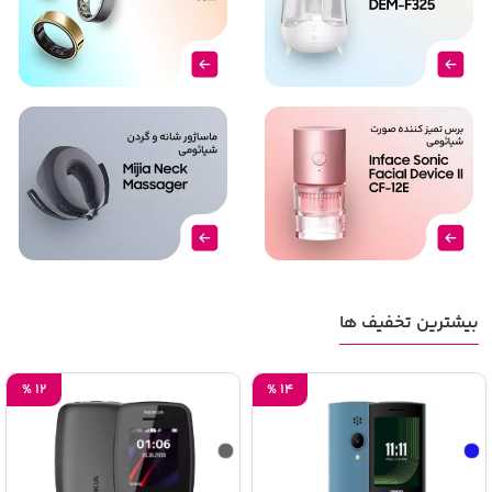
بیشترین تخفیف ها
%
12
%
14