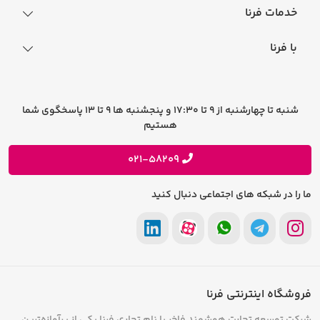
نحوه ثبت سفارش
خدمات فرنا
فرایند ارسال سفارش
رجیستری گوشی
با فرنا
راهنمای خرید اقساطی
افتخارات فرنا
درباره فرنا
سوالات متداول
تماس با فرنا
شرایط و قوانین
شنبه تا چهارشنبه از 9 تا 17:30 و پنجشنبه ها 9 تا 13 پاسخگوی شما
فرصت های شغلی
هستیم
حریم خصوصی
پیشنهادات و انتقادات
021-58209
ما را در شبکه های اجتماعی دنبال کنید
فروشگاه اینترنتی فرنا
شرکت توسعه تجارت هوشمند فاخر با نام تجاری فرنا یکی از پرآوازه‌ترین