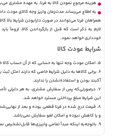
هزینه مرجوع نمودن کالا به فرنا، به عهده مشتری می‌ب
به اطلاع می‌رساند مدت‌زمان واریز وجه کالای عودت داده شده به فرنا 72 
همراهان فرنا می‌توانند در صورت دارابودن شرایط بالا کال
لازم به ذکر است که قبل از بازگرداندن کالا، لزوماً ب
خودداری خواهد نمود
.
شرایط عودت کالا
5. امکان عودت وجه تنها به حسابی که از آن حساب کالا خریداری شده است وجود دارد و فرنا از واریز وجه به‌حساب شخص دیگر یا شماره‌حساب دیگر معذور است
6. برخی کالاها به دلیل شرایط خاصی که دارند (مثل ثبت
آکبند بودن و استفاده‌نشدن را ندارند
.
7. درصورتی‌که پس از سفارش مشتری، به هر دلیلی تأمین کالا توسط
این شرایط مبلغ پرداختی مسترد خواهد شد.
8. قیمت درج شده در فرنا قطعی بوده و بعد از نهایی‌شدن خرید و پرداخت وجه آن، تحت هیچ عنوان اعم از نوسانات نرخ ارز
و یا کاهش نبوده و امکان لغو سفارش نمی‌باشد.
9. باتوجه‌به اینکه مبدأ تمامی واریزی‌ها قابل‌تشخیص نمی‌باشد؛ لذا مسئولیت کلیه