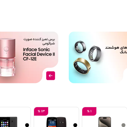
%
1
%
12