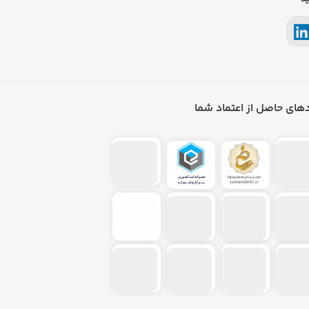
021-582
د
های حاصل از اعتماد شما