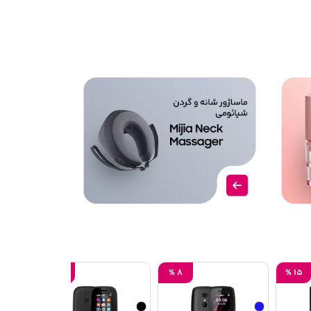
%
15
%
13