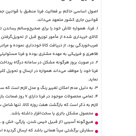
اصول اساسی حاکم بر فعالیت فرنا منطبق با قوانین جمه
قوانین جاری کشور متعهد می‌داند
.
1. فرنا، همواره تلاش خود را برای صحیح‌وسالم رساندن
کالای خریداری شده از مأمور توزیع قبل از تحویل‌گرفت
ضرب‌خوردگی بود، از دریافت کالا خودداری نموده و مراتب 
ظاهری و فیزیکی به عهده مشتری بوده و فرنا مسئولیتی
2. در صورت بروز هرگونه مشکل در سامانه درگاه پرداخت فرنا، مبلغ کسر شده، مطابق با قوانین بانکی، طی مدت 15 دقیقه تا 72 ساعت کاری به‌حساب مشتری برگشت داده خواهد شد
فرنا خود را موظف می‌داند همواره در ارسال و تحویل ک
نماید
.
3. به دلیل عدم امکان تغییر رنگ و مدل لازم است که سفارش خود را بادقت ثبت نمایید
4. تمامی محصولات موجود در فرنا دارای 7 روز ضمانت بازگشت کالا هستند
لازم به ذکر است که بازگشت هفت روزه کالا، تنها شامل س
محصول مشکل باتری یا سخت‌افزار داشته باشد.
هیچ‌گونه آسیبی (از قبیل خیس شدن، پارگی، خش و...
سفارش برگشتی عیناً همانی باشد که ارسال گردیده ا