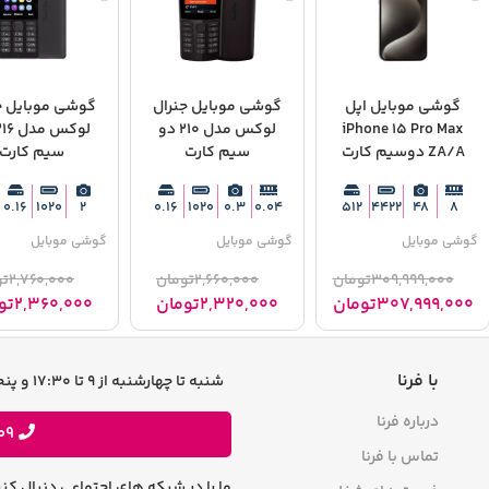
گوشی موبایل نوکیا 106 ( مونتاژ
گوشی موبایل اپل iPhone 15
گوشی موبایل ج
کارت - ویتنام
Pro Max ZA/A دوسیم کارت
210 دو سیم کارت
ظرفیت 512 گیگابایت رم 8
گیگابایت - Not Active رجیستر
شده
0.3
0.04
512
4422
48
8
0.04
800
گوشی موبایل
گوشی موبایل
3,
تومان
309,999,000
تومان
60,000
2
تومان
307,999,000
تومان
320,000
با فرنا
شنبه تا چهارشنبه از 9 تا 17:30 و پنجشنبه ها 9 تا 13 پاسخگوی شما هستیم