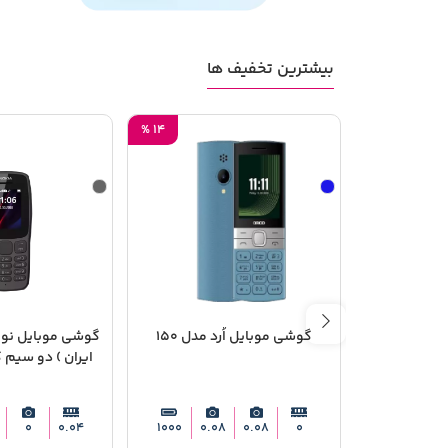
بیشترین تخفیف ها
%
14
گوشی موبایل اُرد مدل 150
ایران ) دو سیم‌ 
0
0.04
1000
0.08
0.08
0