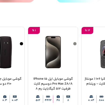
%
1
%
12
گوشی موبایل نوکیا 106 ( مونتاژ
گوشی موبایل اپل iPhone 15
گوشی موبایل ج
کارت - ویتنام
Pro Max ZA/A دوسیم کارت
210 دو سیم کارت
ظرفیت 512 گیگابایت رم 8
گیگابایت - Not Active رجیستر
شده
0.3
0.04
512
4422
48
8
0.04
800