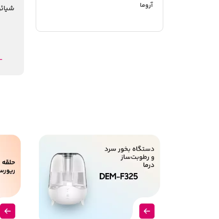
آروما
pact
-