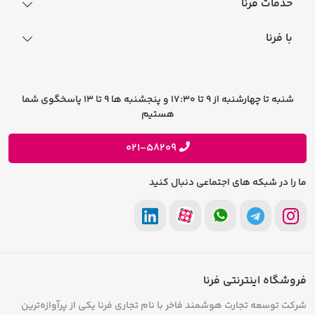
خدمات فرنا
فرایند ارسال سفارش
رجیستری گوشی
با فرنا
راهنمای خرید اقساطی
افتخارات فرنا
درباره فرنا
سوالات متداول
تماس با فرنا
شرایط و قوانین
شنبه تا چهارشنبه از 9 تا 17:30 و پنجشنبه ها 9 تا 13 پاسخگوی شما
فرصت های شغلی
هستیم
حریم خصوصی
پیشنهادات و انتقادات
021-58209
ما را در شبکه های اجتماعی دنبال کنید
فروشگاه اینترنتی فرنا
شرکت توسعه تجارت هوشمند فاخر با نام تجاری فرنا یکی از پرآوازه‌ترین