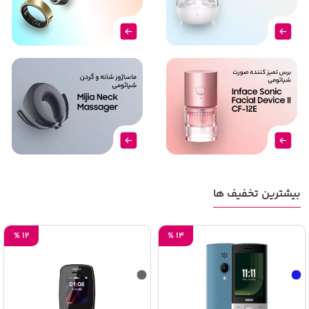
بیشترین تخفیف ها
%
12
%
14