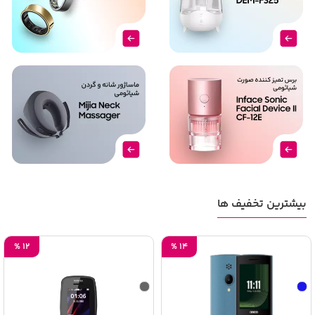
بیشترین تخفیف ها
%
12
%
14