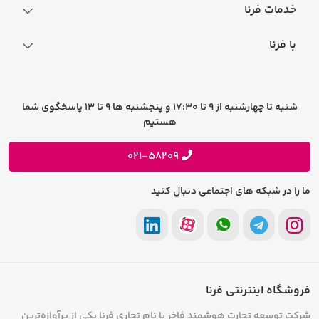
نحوه ثبت سفارش
خدمات فرنا
فرایند ارسال سفارش
رجیستری گوشی
با فرنا
راهنمای خرید اقساطی
افتخارات فرنا
درباره فرنا
سوالات متداول
تماس با فرنا
شرایط و قوانین
شنبه تا چهارشنبه از 9 تا 17:30 و پنجشنبه ها 9 تا 13 پاسخگوی شما
فرصت های شغلی
هستیم
حریم خصوصی
پیشنهادات و انتقادات
021-58209
ما را در شبکه های اجتماعی دنبال کنید
فروشگاه اینترنتی فرنا
شرکت توسعه تجارت هوشمند فاخر با نام تجاری فرنا یکی از پرآوازه‌ترین