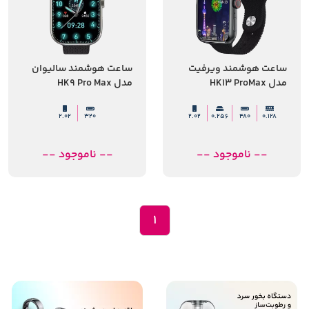
ساعت هوشمند ویرفیت
ساعت هوشمند سالیوان
مدل HK13 ProMax
مدل HK9 Pro Max
2.02
320
2.02
0.256
480
0.128
-- ناموجود --
-- ناموجود --
1