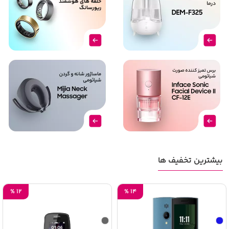
بیشترین تخفیف ها
%
12
%
14