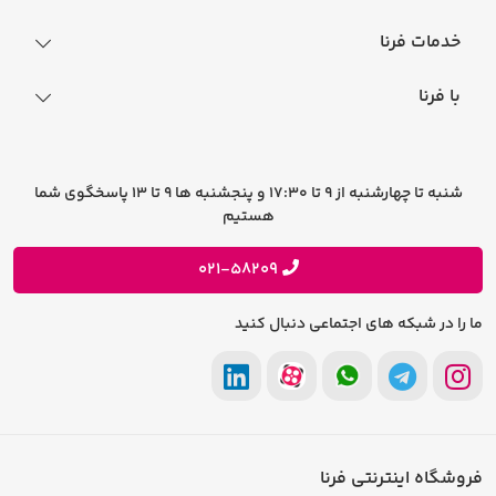
نحوه ثبت سفارش
خدمات فرنا
فرایند ارسال سفارش
رجیستری گوشی
با فرنا
راهنمای خرید اقساطی
افتخارات فرنا
درباره فرنا
سوالات متداول
تماس با فرنا
شرایط و قوانین
شنبه تا چهارشنبه از 9 تا 17:30 و پنجشنبه ها 9 تا 13 پاسخگوی شما
فرصت های شغلی
هستیم
حریم خصوصی
پیشنهادات و انتقادات
021-58209
ما را در شبکه های اجتماعی دنبال کنید
فروشگاه اینترنتی فرنا