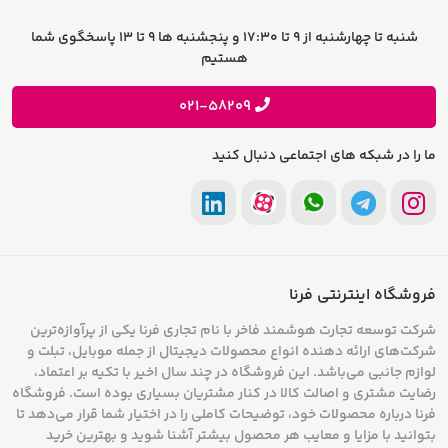
سوالات متداول
تماس با فرنا
می‌گذرانند، بسیار مفید هستند. شارژرهای خورشیدی
شرایط و قوانین
شنبه تا چهارشنبه از 9 تا 17:30 و پنجشنبه ها 9 تا 13 پاسخگوی شما
فرصت های شغلی
برای استفاده در فضاهای باز و زمانی که به منبع برق
هستیم
حریم خصوصی
پیشنهادات و انتقادات
دسترسی ندارید، تعریف شده‌اند و از پنل‌های
021-58209
خورشیدی برای تولید برق استفاده می‌کنند. علاوه بر
ما را در شبکه های اجتماعی دنبال کنید
آن، پاوربانک‌ها به‌عنوان شارژر مستقل شناخته
می‌شوند و به دلیل قابلیت حمل و ظرفیت بالای
باتری‌، جایگاه ویژه‌ای در میان کاربران دارند
.
در حال
حاضر، با
خرید گوشی
، طبق سیاست جدید شرکت‌ها،
فروشگاه اینترنتی فرنا
آداپتور شارژ در جعبه دستگاه وجود ندارد و برای
شرکت توسعه تجارت هوشمند فاخر با نام تجاری فرنا یکی از پرآوازه‌ترین
خرید شارژر موبایل، باید به صورت جداگانه اقدام کرد
شرکت‌های ارائه دهنده انواع محصولات دیجیتال از جمله موبایل، تبلت و
لوازم جانبی می‌باشد. این فروشگاه در چند سال اخیر با تکیه بر اعتماد،
که با مراجعه به فروشگاه فرنا، می‌توانید از قیمت
رضایت مشتری و اصالت کالا در کنار مشتریان بسیاری بوده است. فروشگاه
فرنا درباره محصولات خود، توضیحات کاملی را در اختیار شما قرار می‌دهد تا
شارژر در مدل‌های مختلف مطلع شوید.
بتوانید با مزایا و معایب هر محصول بیشتر آشنا شوید و بهترین خرید