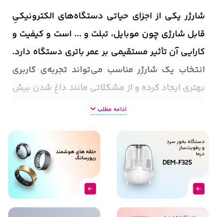
شارژر یکی از اجزای حیاتی دستگاه‌های الکترونیکیِ
قابل شارژی چون موبایل، تبلت و ... است و کیفیت و
کارایی آن تأثیر مستقیمی بر عمر باتری دستگاه دارد.
انتخاب یک شارژر مناسب می‌تواند تجربه‌ی کاربری
بهتری ایجاد کرده و از مشکلاتی مانند داغ شدن بیش
از حد، آسیب به باتری یا سرعت پایین شارژ جلوگیری
ادامه مطلب
کند. در این مطلب، نگاهی به بررسی انواع شارژر،
قیمت و راهنمای خرید خواهیم پرداخت، با
فروشگاه فرنا
همراه باشید.