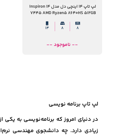
لپ تاپ 14 اینچی دل مدل Inspiron 14
7445 AMD Ryzen5 8640HS 512GB
SSD 8GB DDR5 AMD Radeon 2GB
14
8
8
-- ناموجود --
لپ تاپ برنامه نویسی
در دنیای امروز که برنامه‌نویسی به یکی ا
زیادی دارد. چه دانشجوی مهندسی نرم‌افزا