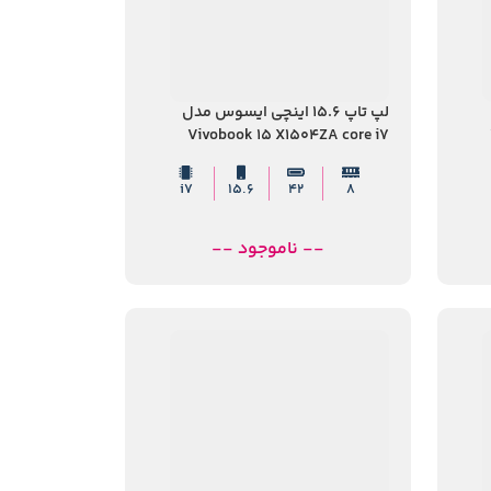
لپ تاپ 15.6 اینچی ایسوس مدل
Vivobook 15 X1504ZA core i7
1255U 8GB 512GB SSD Iris Xe
i7
15.6
42
8
-- ناموجود --