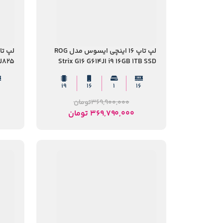
لپ تاپ 16 اینچی ایسوس مدل ROG
NJ825
Strix G16 G614JI i9 16GB 1TB SSD
B SSD
8GB RTX4070
i9
16
1
16
369,900,000
تومان
369,790,000
تومان