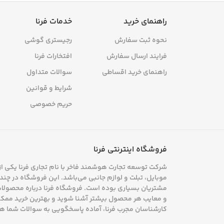
‌کلید نیز برای تایپ طولانی‌ مدت بسیار م
راهنمای خرید
خدمات فرنا
خستگی دست‌ها جلوگیری می‌کند. در مجم
نحوه ثبت سفارش
رجیستری گوشی
تضمین‌کننده بهره‌وری شماست
.
فرایند ارسال سفارش
افتخارات فرنا
راهنمای خرید اقساطی
سوالات متداول
شرایط و قوانین
حریم خصوصی
فروشگاه اینترنتی فرنا
شرکت توسعه تجارت هوشمند فاخر با نام تجاری فرنا یکی از 
موبایل، تبلت و لوازم جانبی می‌باشد. این فروشگاه در چند س
مشتریان بسیاری بوده است. فروشگاه فرنا درباره محصولات خو
و معایب هر محصول بیشتر آشنا شوید و بهترین خرید ممکن 
کارشناسان مجرب فرنا، آماده پاسخگویی به سوالات شما ه