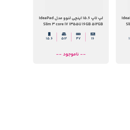
چی لنوو مدل IdeaPad
لپ تاپ 15.6 اینچی لنوو مدل IdeaPad
Slim 3 core i7 1355U 16GB 512GB
Sl
SSD
15.6
512
47
16
-- ناموجود --