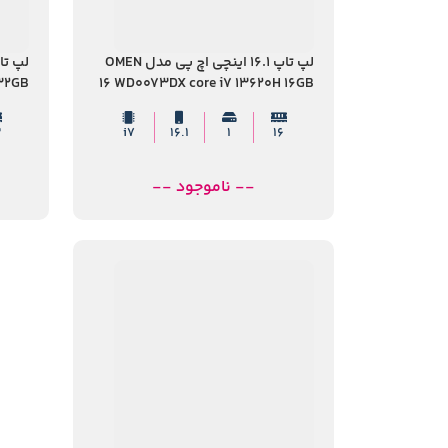
لپ تاپ 16.1 اینچی اچ پی مدل OMEN
 32GB
16 WD0073DX core i7 13620H 16GB
 4060
1TB SSD 8GB RTX4060
2
i7
16.1
۱
16
-- ناموجود --