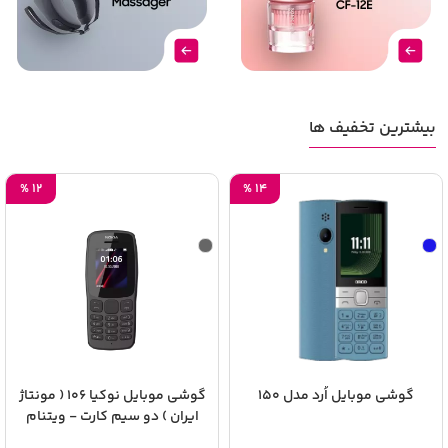
بیشترین تخفیف ها
%
12
%
14
گوشی موبایل اُرد مدل 150
گوشی موبایل نوکیا 106 ( مونتاژ
ایران ) دو سیم‌ کارت - ویتنام