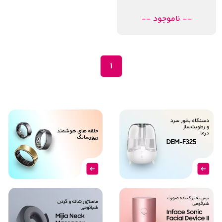
-- ناموجود --
1