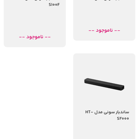
S100F
-- ناموجود --
-- ناموجود --
ساندبار سونی مدل HT-
S2000