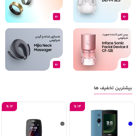
بیشترین تخفیف ها
%
12
%
14