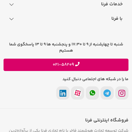
نحوه ثبت سفارش
خدمات فرنا
فرایند ارسال سفارش
رجیستری گوشی
با فرنا
راهنمای خرید اقساطی
افتخارات فرنا
درباره فرنا
سوالات متداول
تماس با فرنا
شرایط و قوانین
شنبه تا چهارشنبه از 9 تا 17:30 و پنجشنبه ها 9 تا 13 پاسخگوی شما
فرصت های شغلی
هستیم
حریم خصوصی
پیشنهادات و انتقادات
021-58209
ما را در شبکه های اجتماعی دنبال کنید
فروشگاه اینترنتی فرنا
شرکت توسعه تجارت هوشمند فاخر با نام تجاری فرنا یکی از پرآوازه‌ترین