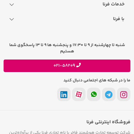
نحوه ثبت سفارش
خدمات فرنا
فرایند ارسال سفارش
رجیستری گوشی
با فرنا
راهنمای خرید اقساطی
افتخارات فرنا
درباره فرنا
سوالات متداول
تماس با فرنا
شرایط و قوانین
شنبه تا چهارشنبه از 9 تا 17:30 و پنجشنبه ها 9 تا 13 پاسخگوی شما
فرصت های شغلی
هستیم
حریم خصوصی
پیشنهادات و انتقادات
021-58209
ما را در شبکه های اجتماعی دنبال کنید
فروشگاه اینترنتی فرنا
شرکت توسعه تجارت هوشمند فاخر با نام تجاری فرنا یکی از پرآوازه‌ترین