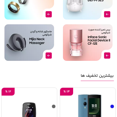
بیشترین تخفیف ها
%
12
%
14