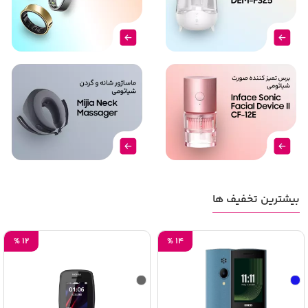
بیشترین تخفیف ها
%
12
%
14