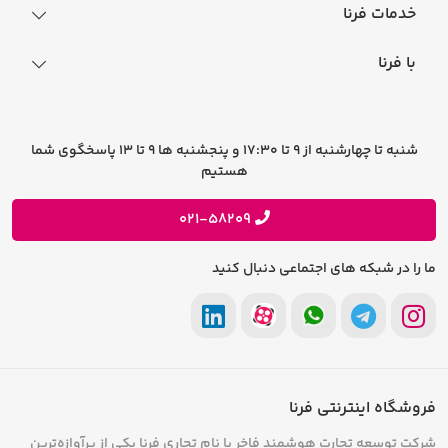
نحوه ثبت سفارش
خدمات فرنا
فرایند ارسال سفارش
رجیستری گوشی
با فرنا
راهنمای خرید اقساطی
افتخارات فرنا
درباره فرنا
سوالات متداول
تماس با فرنا
شرایط و قوانین
شنبه تا چهارشنبه از 9 تا 17:30 و پنجشنبه ها 9 تا 13 پاسخگوی شما
فرصت های شغلی
هستیم
حریم خصوصی
پیشنهادات و انتقادات
021-58209
ما را در شبکه های اجتماعی دنبال کنید
فروشگاه اینترنتی فرنا
شرکت توسعه تجارت هوشمند فاخر با نام تجاری فرنا یکی از پرآوازه‌ترین