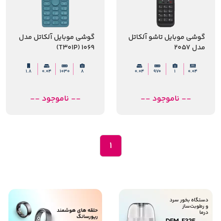
گوشی موبایل تاشو آلکاتل
گوشی موبایل آلکاتل مدل
مدل 2057
1069 (T301P)
1.8
0.04
1030
8
0.04
970
1
0.04
-- ناموجود --
-- ناموجود --
1