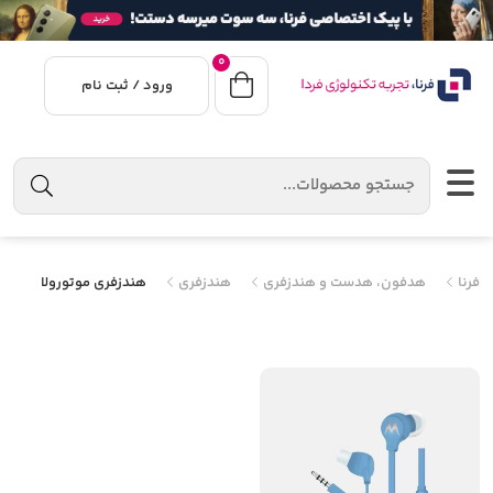
0
ورود / ثبت نام
فرنا
هدفون، هدست و هندزفری
هندزفری
هندزفری موتورولا