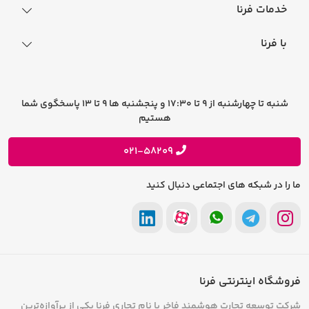
نحوه ثبت سفارش
خدمات فرنا
فرایند ارسال سفارش
رجیستری گوشی
با فرنا
راهنمای خرید اقساطی
افتخارات فرنا
درباره فرنا
سوالات متداول
تماس با فرنا
شرایط و قوانین
شنبه تا چهارشنبه از 9 تا 17:30 و پنجشنبه ها 9 تا 13 پاسخگوی شما
فرصت های شغلی
هستیم
حریم خصوصی
پیشنهادات و انتقادات
021-58209
ما را در شبکه های اجتماعی دنبال کنید
فروشگاه اینترنتی فرنا
شرکت توسعه تجارت هوشمند فاخر با نام تجاری فرنا یکی از پرآوازه‌ترین