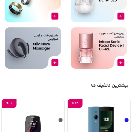
بیشترین تخفیف ها
%
12
%
14