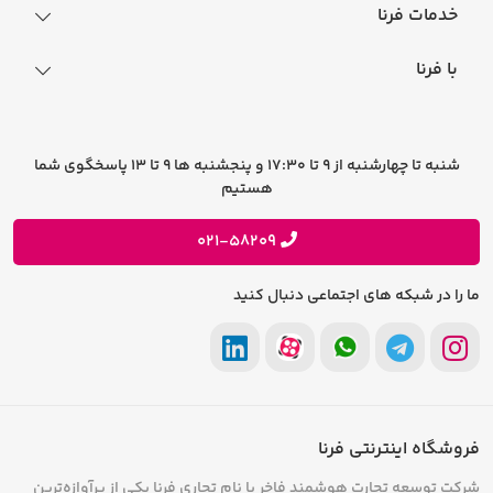
نحوه ثبت سفارش
خدمات فرنا
فرایند ارسال سفارش
رجیستری گوشی
با فرنا
راهنمای خرید اقساطی
افتخارات فرنا
درباره فرنا
سوالات متداول
تماس با فرنا
شرایط و قوانین
شنبه تا چهارشنبه از 9 تا 17:30 و پنجشنبه ها 9 تا 13 پاسخگوی شما
فرصت های شغلی
هستیم
حریم خصوصی
پیشنهادات و انتقادات
021-58209
ما را در شبکه های اجتماعی دنبال کنید
فروشگاه اینترنتی فرنا
شرکت توسعه تجارت هوشمند فاخر با نام تجاری فرنا یکی از پرآوازه‌ترین