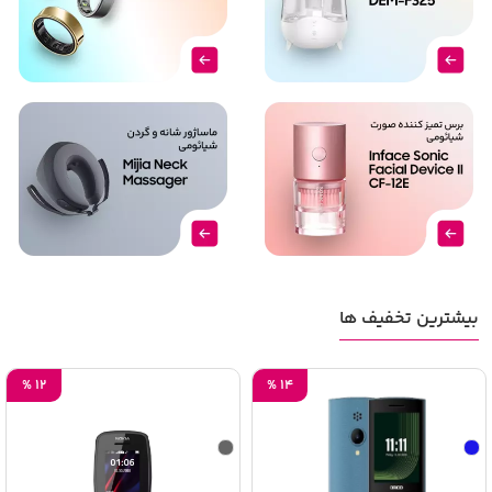
بیشترین تخفیف ها
%
12
%
14