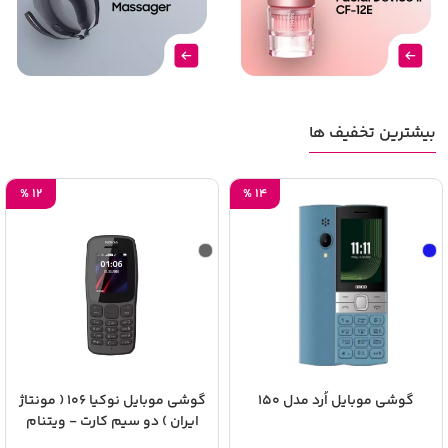
بیشترین تخفیف ها
%
12
%
14
گوشی موبایل اُرد مدل 150
گوشی موبایل نوکیا 106 ( مونتاژ
ایران ) دو سیم‌ کارت - ویتنام