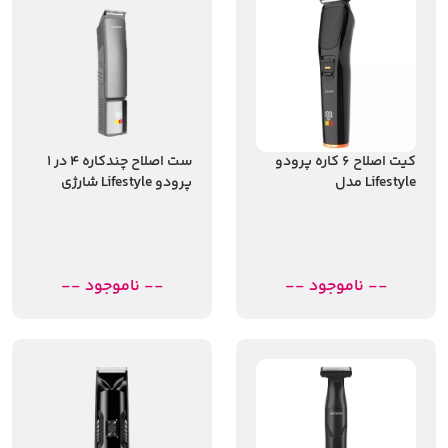
کیت اصلاح 6 کاره پرودو
ست اصلاح چندکاره 4 در 1
Lifestyle مدل
پرودو Lifestyle شارژی
PDLSR6N1GK-BK با تیغه
مدل PDLFST112SL
استیل و شارژ Type-C
-- ناموجود --
-- ناموجود --