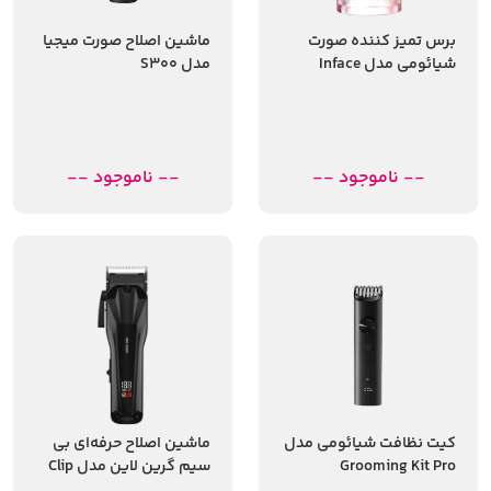
برس تمیز کننده صورت
ماشین اصلاح صورت میجیا
شیائومی مدل Inface
مدل S300
Sonic Facial Device II CF-
12E
-- ناموجود --
-- ناموجود --
کیت نظافت شیائومی مدل
ماشین اصلاح حرفه‌ای بی
Grooming Kit Pro
سیم گرین لاین مدل Clip
Pro GNCLIPP5WBK