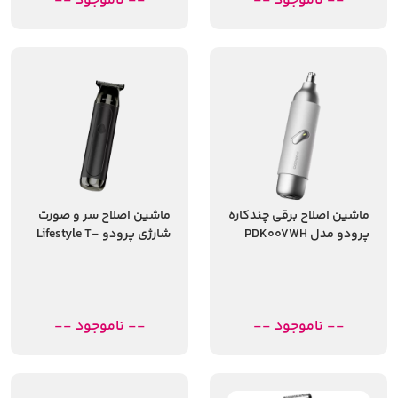
-- ناموجود --
-- ناموجود --
ماشین اصلاح برقی چندکاره
ماشین اصلاح سر و صورت
پرودو مدل PDK007WH
شارژی پرودو Lifestyle T-
شیور 2 در 1 با شارژ USB-C
Blade مدل PDLFST154BK
با سه شانه
-- ناموجود --
-- ناموجود --