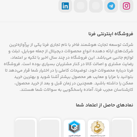
30000 ابکازو
مدل
AC-30HR-R410A
است که با
ظرفیت بالای خود مناسب فضاهای بسیار بزرگ مانند
سالن‌های پذیرایی، ادارات و فروشگاه‌های بزرگ
فروشگاه اینترنتی فرنا
است. این مدل با استفاده از گازمبرد
R410A
، کارایی
شرکت توسعه تجارت هوشمند فاخر با نام تجاری فرنا یکی از پرآوازه‌ترین
شرکت‌های ارائه دهنده انواع محصولات دیجیتال از جمله موبایل، تبلت و
بالایی در خنک‌کردن سریع و یکنواخت فضاهای بزرگ
لوازم جانبی می‌باشد. این فروشگاه در چند سال اخیر با تکیه بر اعتماد،
رضایت مشتری و اصالت کالا در کنار مشتریان بسیاری بوده است. فروشگاه
دارد و همچنین با ویژگی‌های پیشرفته‌ای مانند
فرنا درباره محصولات خود، توضیحات کاملی را در اختیار شما قرار می‌دهد تا
سیستم‌های کنترل هوشمند و فیلترهای تصفیه‌ی
بتوانید با مزایا و معایب هر محصول بیشتر آشنا شوید و بهترین خرید
ممکن را داشته باشید. همچنین در زمان قبل و بعد از خرید محصول،
هوا، بهبود کیفیت هوای محیط را تضمین می‌کند.
کارشناسان مجرب فرنا، آماده پاسخگویی به سوالات شما هستند.
مدل دیگری از این برند، کولر گازی 24000 ابکازو
نمادهای حاصل از اعتماد شما
مدل
AC-24HR-R410A
است که انتخابی مناسب
برای فضاهای متوسط تا بزرگ (مانند اتاق‌های نشیمن
بزرگ، دفاتر کاری و آپارتمان‌ها) به شمار می‌آید. این