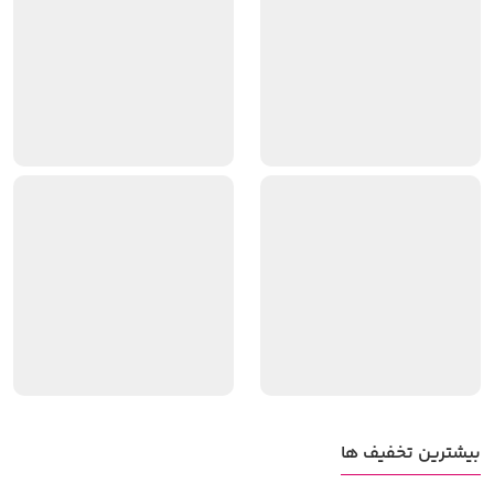
این پرسش مواجه می‌شوند: آیا گوشی هانوفر ارزش
خرید دارد؟ در جواب باید گفت،
اگر به دنبال یک
دستگاه بادوام برای تماس‌های روزمره هستید، خرید
گوشی هانوفر یکی از بهترین تصمیمات اقتصادی
شما خواهد بود
.
در ادامه این مطلب از
فروشگاه اینترنتی فرنا
، به بررسی کامل و دقیق این
برند اقتصادی می‌پردازیم تا شما را در انتخابی
هوشمندانه یاری کنیم.
ویژگی‌های گوشی هانوفر
گوشی‌های هانوفر با تمرکز بر رفع نیازهای اساسی با
بیشترین تخفیف ها
بودجه اقتصادی طراحی شده‌اند که از محبوب‌ترین