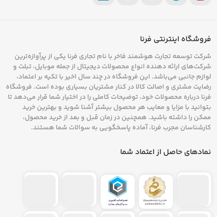
فروشگاه اینترنتی فرنا
آشنایی با انواع گوشی هانوفر
شرکت توسعه تجارت هوشمند فاخر با نام تجاری فرنا یکی از پرآوازه‌ترین
شرکت‌های ارائه دهنده انواع محصولات دیجیتال از جمله موبایل، تبلت و
هانوفر، گوشی‌های خود را در سری‌های مختلف روانه
لوازم جانبی می‌باشد. این فروشگاه در چند سال اخیر با تکیه بر اعتماد،
بازار کرده که سلیقه‌ها و نیازهای مختلف را پوشش
رضایت مشتری و اصالت کالا در کنار مشتریان بسیاری بوده است. فروشگاه
فرنا درباره محصولات خود، توضیحات کاملی را در اختیار شما قرار می‌دهد تا
می‌دهد.
با بررسی مشخصات فنی گوشی‌های ساده
بتوانید با مزایا و معایب هر محصول بیشتر آشنا شوید و بهترین خرید
ممکن را داشته باشید. همچنین در زمان قبل و بعد از خرید محصول،
و هوشمند هانوفر (که البته تمرکز اصلی برند روی
کارشناسان مجرب فرنا، آماده پاسخگویی به سوالات شما هستند.
مدل‌های ساده است)، متوجه تنوع در طراحی‌های
نمادهای حاصل از اعتماد شما
تاشو (فلپ) و ساده (کلاسیک) می‌شویم
.
مدل‌های تاشو (
Flip
)
در بخش گوشی‌های تاشو،
مقایسه هانوفر
۲۷۶۰
فلپ با
۲۷۲۰
فلپ بسیار پرطرفدار است
.
مدل ۲۷۲۰