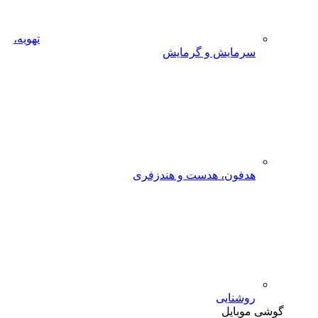
تهویه،
ایش و گرمایش
ون، هدست و هندزفری
نایی
ایل