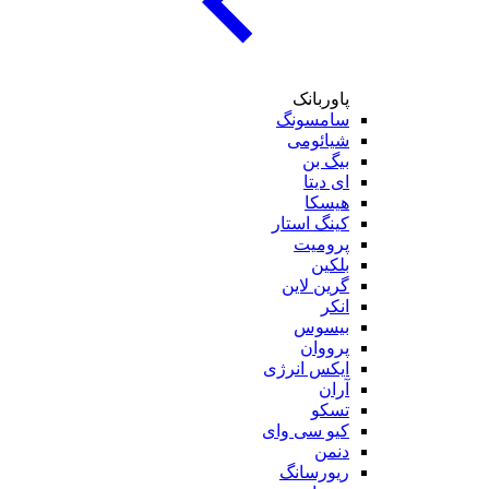
پاوربانک
سامسونگ
شیائومی
بیگ بن
ای دیتا
هیسکا
کینگ استار
پرومیت
بلکین
گرین لاین
انکر
بیسوس
پرووان
ایکس انرژی
آران
تسکو
کیو سی وای
دنمن
ریورسانگ