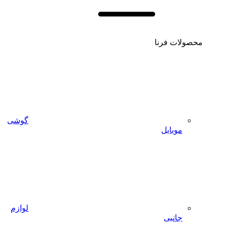
رنا
گوشی
یل
لوازم
ی