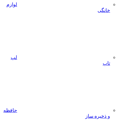
لوازم
گی
لپ
حافظه
یره ساز