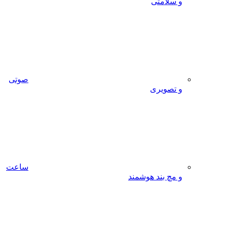
امتی
صوتی
صویری
ساعت
 بند هوشمند