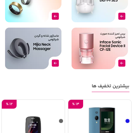
بیشترین تخفیف ها
%
12
%
14