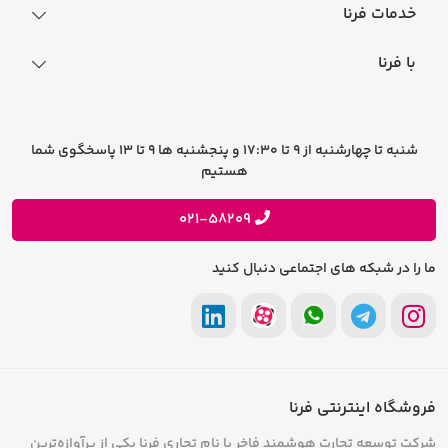
نحوه ثبت سفارش
خدمات فرنا
فرایند ارسال سفارش
رجیستری گوشی
با فرنا
راهنمای خرید اقساطی
افتخارات فرنا
درباره فرنا
سوالات متداول
تماس با فرنا
شرایط و قوانین
شنبه تا چهارشنبه از 9 تا 17:30 و پنجشنبه ها 9 تا 13 پاسخگوی شما
فرصت های شغلی
هستیم
حریم خصوصی
پیشنهادات و انتقادات
021-58209
ما را در شبکه های اجتماعی دنبال کنید
فروشگاه اینترنتی فرنا
شرکت توسعه تجارت هوشمند فاخر با نام تجاری فرنا یکی از پرآوازه‌ترین