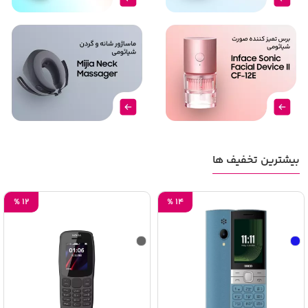
بیشترین تخفیف ها
%
12
%
14