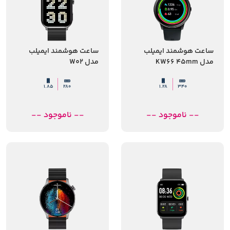
ساعت هوشمند ایمیلب
ساعت هوشمند ایمیلب
مدل KW66 45mm
مدل W02
1.85
280
1.28
340
-- ناموجود --
-- ناموجود --