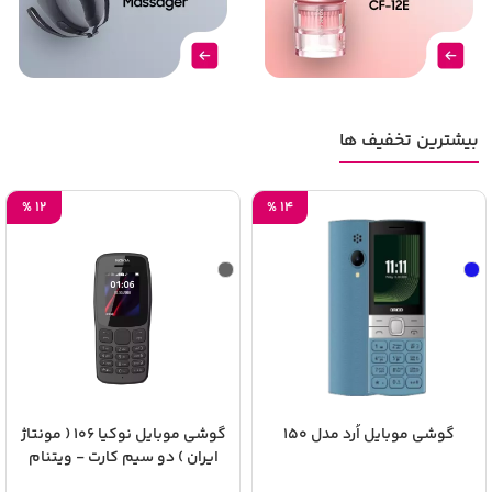
بیشترین تخفیف ها
%
12
%
14
گوشی موبایل اُرد مدل 150
گوشی موبایل نوکیا 106 ( مونتاژ
ایران ) دو سیم‌ کارت - ویتنام