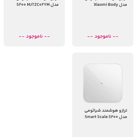
مدل Xiaomi Body
مدل S200 MJTZC02YM
Composition Scale S400
-- ناموجود --
-- ناموجود --
ترازو هوشمند شیائومی
مدل Smart Scale S200