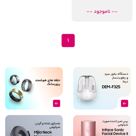
-- ناموجود --
1