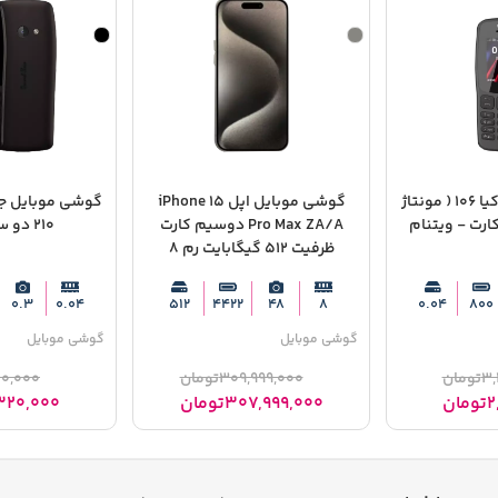
گوشی موبایل نوکیا 106 ( مونتاژ
گوشی موبایل اپل iPhone 15
گوشی موبایل ج
کارت - ویتنام
Pro Max ZA/A دوسیم کارت
210 دو سیم کارت
ظرفیت 512 گیگابایت رم 8
گیگابایت - Not Active رجیستر
شده
0.3
0.04
512
4422
48
8
0.04
800
گوشی موبایل
گوشی موبایل
3,
تومان
309,999,000
تومان
60,000
2
تومان
307,999,000
تومان
320,000