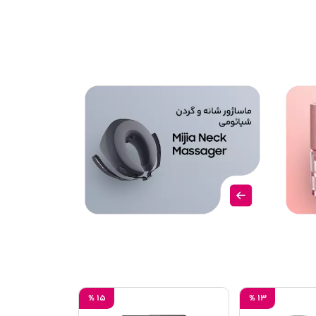
%
15
%
13