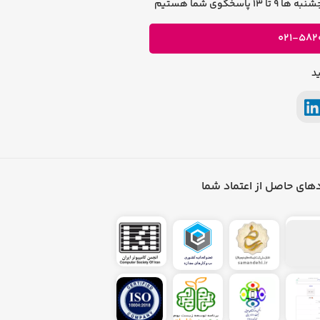
021-582
د
های حاصل از اعتماد شما