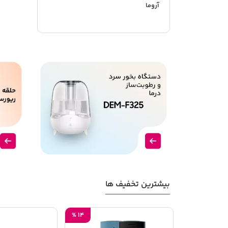
آروما
بیشترین تخفیف ها
%
14