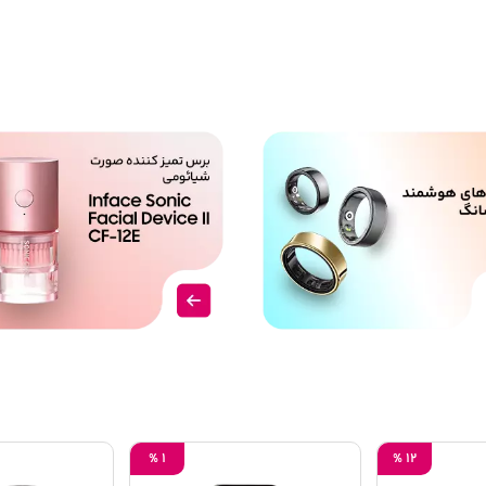
%
1
%
12