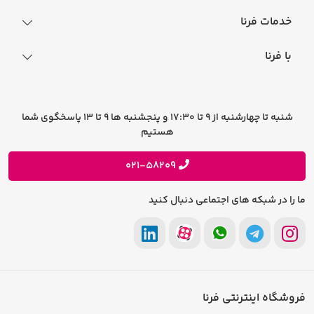
نحوه ثبت سفارش
خدمات فرنا
فرایند ارسال سفارش
رجیستری گوشی
با فرنا
راهنمای خرید اقساطی
افتخارات فرنا
درباره فرنا
سوالات متداول
تماس با فرنا
شرایط و قوانین
شنبه تا چهارشنبه از 9 تا 17:30 و پنجشنبه ها 9 تا 13 پاسخگوی شما
فرصت های شغلی
هستیم
حریم خصوصی
پیشنهادات و انتقادات
021-58209
ما را در شبکه های اجتماعی دنبال کنید
فروشگاه اینترنتی فرنا