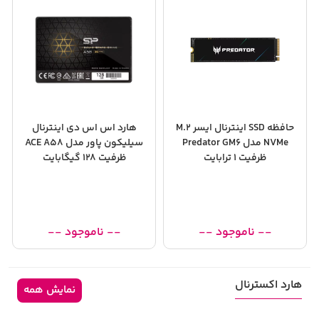
حافظه SSD اینترنال ایسر M.2
هارد اس اس دی اینترنال
NVMe مدل Predator GM6
سیلیکون پاور مدل ACE A58
ظرفیت 1 ترابایت
ظرفیت 128 گیگابایت
-- ناموجود --
-- ناموجود --
هارد اکسترنال
نمایش همه