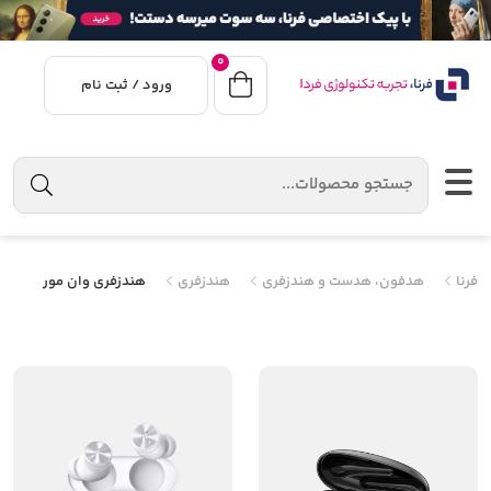
0
ورود / ثبت نام
فرنا
هدفون، هدست و هندزفری
هندزفری
هندزفری وان مور