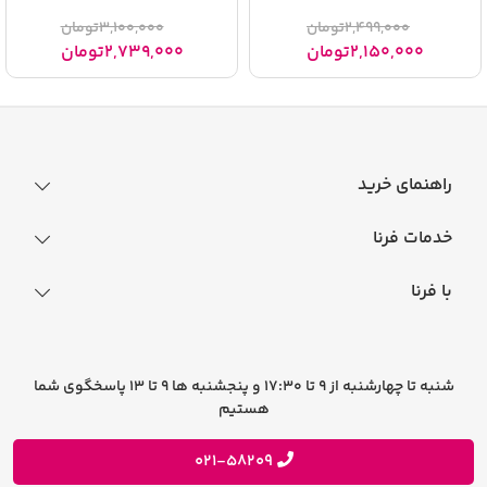
2,499,000
تومان
3,100,000
تومان
2,150,000
تومان
2,739,000
تومان
راهنمای خرید
نحوه ثبت سفارش
خدمات فرنا
فرایند ارسال سفارش
رجیستری گوشی
با فرنا
راهنمای خرید اقساطی
افتخارات فرنا
درباره فرنا
سوالات متداول
تماس با فرنا
شرایط و قوانین
شنبه تا چهارشنبه از 9 تا 17:30 و پنجشنبه ها 9 تا 13 پاسخگوی شما
فرصت های شغلی
هستیم
حریم خصوصی
پیشنهادات و انتقادات
021-58209