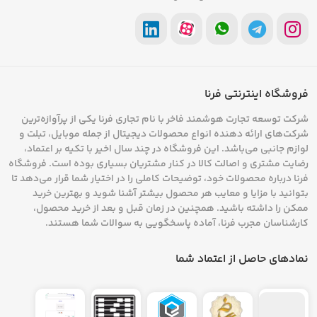
همچنین تماشای ویدئو در نمایشگری مشابه تبلت را
فراهم می‌سازند. در مدل‌های فلیپ، حالت ایستاده
باعث می‌شود بدون نیاز به نگهداری گوشی بتوان
تماس تصویری برقرار نمود یا حتی ویدئو ضبط کرد.
فروشگاه اینترنتی فرنا
نمایشگرهای داخلی این سری محصولات نیز به لمس
شرکت توسعه تجارت هوشمند فاخر با نام تجاری فرنا یکی از پرآوازه‌ترین
شرکت‌های ارائه دهنده انواع محصولات دیجیتال از جمله موبایل، تبلت و
انگشتان حساس هستند و از فناوری لمسی
لوازم جانبی می‌باشد. این فروشگاه در چند سال اخیر با تکیه بر اعتماد،
رضایت مشتری و اصالت کالا در کنار مشتریان بسیاری بوده است. فروشگاه
چندگانه
(multi-touch)
با دقت بالا بهره می‌برند. در
فرنا درباره محصولات خود، توضیحات کاملی را در اختیار شما قرار می‌دهد تا
کل، مزایای گوشی تاشو لمسی عبارتند از:
بتوانید با مزایا و معایب هر محصول بیشتر آشنا شوید و بهترین خرید
ممکن را داشته باشید. همچنین در زمان قبل و بعد از خرید محصول،
پشتیبانی از قلم در برخی مدل‌ها
مانند
Fold
؛
کارشناسان مجرب فرنا، آماده پاسخگویی به سوالات شما هستند.
طراحی منعطف و پیشرفته با جلوه‌ای خاص و
نمادهای حاصل از اعتماد شما
لوکس؛
قابلیت مولتی‌تسکینگ با اجرای هم‌زمان چند