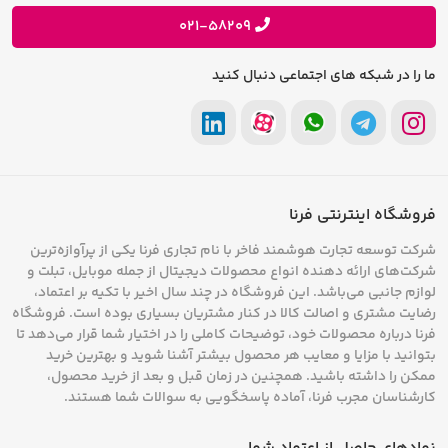
پیشنهادات و انتقادات
021-58209
دستگاه‌های ارتباطی مانند تلفن‌های همراه و
رادیوها باشد.
ما را در شبکه های اجتماعی دنبال کنید
انواع پاوربانک بر اساس ظرفیت
پاوربانک‌ها از نظر ظرفیت به دسته‌های مختلفی
تقسیم می‌شوند که بسته به نیاز فرد و نوع
فروشگاه اینترنتی فرنا
دستگاهی که قرار است شارژ شود، باید انتخاب
شرکت توسعه تجارت هوشمند فاخر با نام تجاری فرنا یکی از پرآوازه‌ترین
شرکت‌های ارائه دهنده انواع محصولات دیجیتال از جمله موبایل، تبلت و
شوند. ظرفیت پاوربانک معمولا با واحد میلی‌آمپر
لوازم جانبی می‌باشد. این فروشگاه در چند سال اخیر با تکیه بر اعتماد،
ساعت
اندازه‌گیری می‌شود. هر چه ظرفیت پاوربانک
رضایت مشتری و اصالت کالا در کنار مشتریان بسیاری بوده است. فروشگاه
فرنا درباره محصولات خود، توضیحات کاملی را در اختیار شما قرار می‌دهد تا
بیشتر باشد، توانایی آن در ذخیره انرژی بیشتر است و
بتوانید با مزایا و معایب هر محصول بیشتر آشنا شوید و بهترین خرید
ممکن را داشته باشید. همچنین در زمان قبل و بعد از خرید محصول،
می‌تواند دستگاه‌های بیشتری را شارژ کند یا مدت
کارشناسان مجرب فرنا، آماده پاسخگویی به سوالات شما هستند.
زمان شارژ بیشتری را تأمین کند
.
بنابراین، هنگام