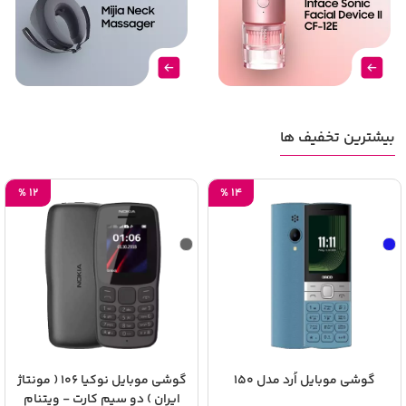
بیشترین تخفیف ها
%
12
%
14
گوشی موبایل اُرد مدل 150
گوشی موبایل نوکیا 106 ( مونتاژ
ایران ) دو سیم‌ کارت - ویتنام