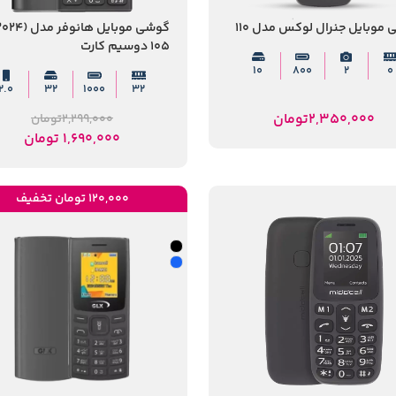
موبایل جنرال لوکس مدل 110
105 دوسیم کارت
10
800
2
0
2.0
32
1000
32
2,350,000
تومان
2,299,000
تومان
1,690,000
تومان
120,000 تومان تخفیف