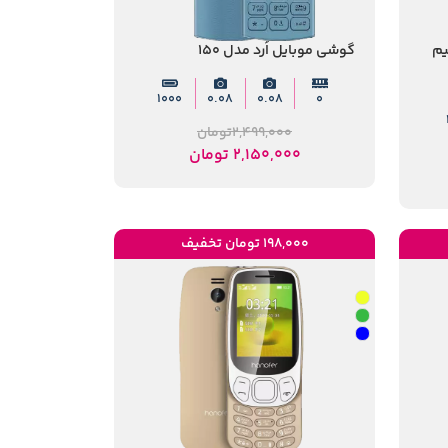
1 دو سیم‌
گوشی موبایل اُرد مدل 150
1000
0.08
0.08
0
2,499,000
تومان
2,150,000
تومان
198,000 تومان تخفیف