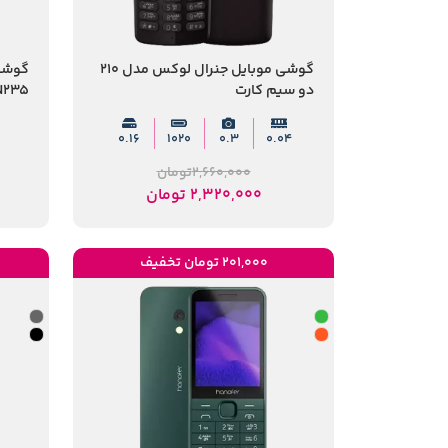
گوشی موبایل جنرال لوکس مدل 210
دو سیم کارت
N235
0.16
1020
0.3
0.04
2,660,000
تومان
2,320,000
تومان
201,000 تومان تخفیف