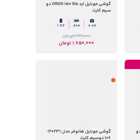
گوشی موبایل ارد OROD 150 lite دو
سیم کارت
۱.۷۷
۸۰۰
0.08
1,999,000
تومان
1,750,000
تومان
ل ژیواکو مدل F152 دو
گوشی موبایل هانوفر مدل (2023)