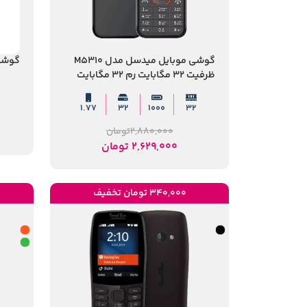
گوشی موبایل میدسل مدل M5310
گوشی 
ظرفیت 32 مگابایت رم 32 مگابایت
1.77
۳۲
1000
۳۲
2,880,000
تومان
2,629,000
تومان
340,000 تومان تخفیف