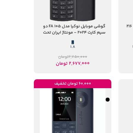
گوشی موبایل جنرال لوکس مدل 216
گوشی موبایل نوکیا مدل FA 105 دو
سیم‌ کارت 2024 - مونتاژ ایران تحت
لیسانس نوکیا
1.8
2,750,000
تومان
2,677,000
تومان
60,000 تومان تخفیف