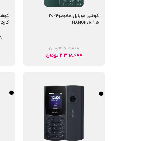
گوشی موبایل هانوفر2024
HANOFER 215
کارت
A
2,599,000
تومان
2,398,000
تومان