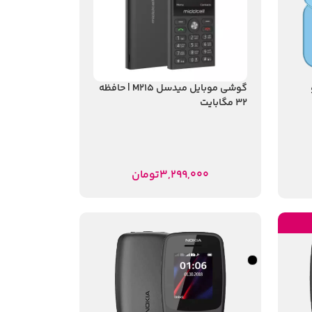
دو
گوشی موبایل میدسل M215 | حافظه
32 مگابایت
3,299,000
تومان