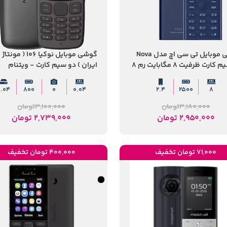
گوشی موبایل تی سی اچ مدل Nova
گوشی موبایل نوکیا 106 ( مونتاژ
دو سیم کارت ظرفیت 8 مگابایت رم 8
ایران ) دو سیم‌ کارت - ویتنام
یت
0.04
800
0
0.04
2.4
2500
8
3,180,000
تومان
3,100,000
تومان
2,950,000
تومان
2,739,000
تومان
71,000 تومان تخفیف
400,000 تومان تخفیف