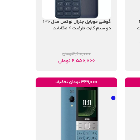
M13
گوشی موبایل جنرال لوکس مدل 130
دو سیم کارت ظرفیت 4 مگابایت
2,610,000
تومان
2,550,000
تومان
349,000 تومان تخفیف