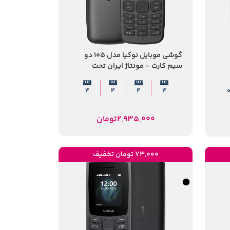
گوشی موبایل نوکیا مدل 105 دو
سیم کارت - مونتاژ ایران تحت
لیسانس نوکیا
4
4
4
4
2,935,000
تومان
73,000 تومان تخفیف