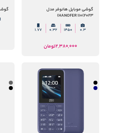
گوشی موبایل هانوفر مدل
گوشی 
HANOFER 110(2023)
1.77
0.32
1450
0.3
2,380,000
تومان