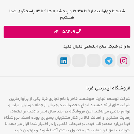
سوالات متداول
تماس با فرنا
بازی‌های متنوعی که هم اکنون برای پلی‌استیشن
شرایط و قوانین
شنبه تا چهارشنبه از 9 تا 17:30 و پنجشنبه ها 9 تا 13 پاسخگوی شما
فرصت های شغلی
هستیم
وجود دارند، در طول ۱۱ سال تولید شد و از جمله برخی
حریم خصوصی
پیشنهادات و انتقادات
از پرفروش‌ترین بازی‌های پلی‌استیشن می‌توان به
021-58209
Crash Bandicoot
،
Final Fantasy VII
،
Gran Turismo
ما را در شبکه های اجتماعی دنبال کنید
و
Tekken 3
اشاره کرد. دسته کنترل پلی‌استیشن
نخستین کنترلی است که توسط شرکت سونی و با
کمک اشکال هندسی مانند دایره قرمز، مثلث سبز،
مربع صورتی و صلیب آبی تولید شد. علاوه بر این‌ها،
فروشگاه اینترنتی فرنا
کارت حافظه در آن دوران برای ذخیره پیشرفت بازی
شرکت توسعه تجارت هوشمند فاخر با نام تجاری فرنا یکی از پرآوازه‌ترین
شرکت‌های ارائه دهنده انواع محصولات دیجیتال از جمله موبایل، تبلت و
شما ارزش بسیار زیادی داشت. در مجموع این
لوازم جانبی می‌باشد. این فروشگاه در چند سال اخیر با تکیه بر اعتماد،
پلی‌استیشن ۱ مگابایت قابلیت ذخیره‌سازی اطلاعات
رضایت مشتری و اصالت کالا در کنار مشتریان بسیاری بوده است. فروشگاه
فرنا درباره محصولات خود، توضیحات کاملی را در اختیار شما قرار می‌دهد تا
داشت. شرکت سونی چندین دستگاه جانبی برای
بتوانید با مزایا و معایب هر محصول بیشتر آشنا شوید و بهترین خرید