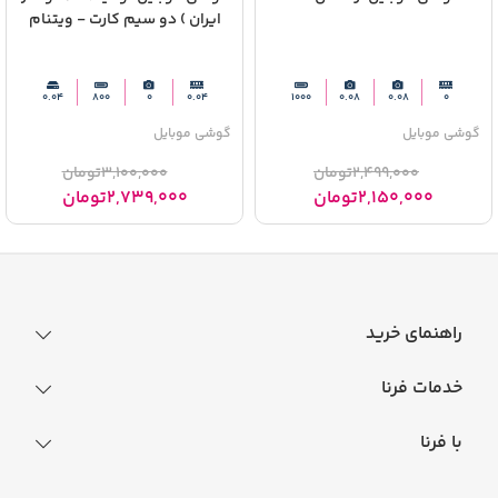
ایران ) دو سیم‌ کارت - ویتنام
0.04
800
0
0.04
1000
0.08
0.08
0
گوشی موبایل
گوشی موبایل
2,499,000
تومان
3,100,000
تومان
2,150,000
تومان
2,739,000
تومان
راهنمای خرید
نحوه ثبت سفارش
کنسول بازی
PlayStation
خدمات فرنا
فرایند ارسال سفارش
رجیستری گوشی
با فرنا
کنسول بازی پلی‌استیشن اولین کنسولی بود که
راهنمای خرید اقساطی
افتخارات فرنا
درباره فرنا
شرکت سونی در سال ۱۹۹۴ به بازار معرفی کرد.