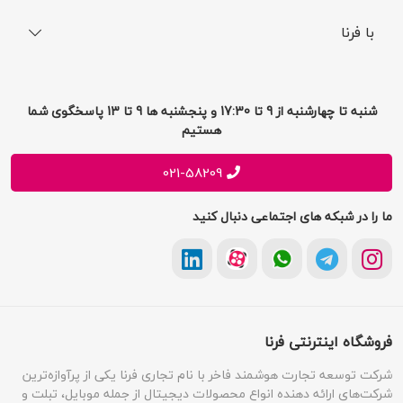
فرایند ارسال سفارش
رجیستری گوشی
با فرنا
راهنمای خرید اقساطی
افتخارات فرنا
درباره فرنا
سوالات متداول
تماس با فرنا
شرایط و قوانین
شنبه تا چهارشنبه از 9 تا 17:30 و پنجشنبه ها 9 تا 13 پاسخگوی شما
فرصت های شغلی
هستیم
حریم خصوصی
پیشنهادات و انتقادات
021-58209
ما را در شبکه های اجتماعی دنبال کنید
فروشگاه اینترنتی فرنا
شرکت توسعه تجارت هوشمند فاخر با نام تجاری فرنا یکی از پرآوازه‌ترین
شرکت‌های ارائه دهنده انواع محصولات دیجیتال از جمله موبایل، تبلت و