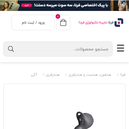
0
ورود / ثبت نام
فرنا
هدفون، هدست و هندزفری
هندزفری
آکی