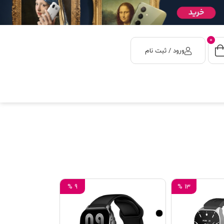
0
ورود / ثبت نام
%
9
%
13