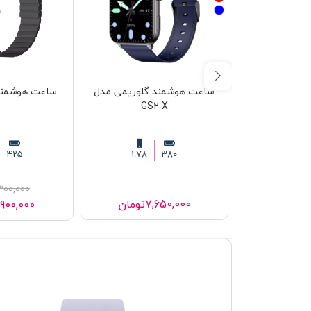
ساعت هوشمند گلوریمی مدل
ساعت هوشمند م
GS2 X
425
1.78
380
300,000
7,650,000
تومان
,900,000