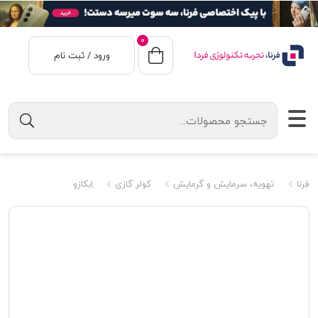
0
ورود / ثبت نام
فرنا
تهویه، سرمایش و گرمایش
کولر گازی
اِبکازو