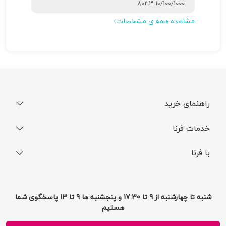
10/100/1000 802.3
مشاهده همه ی مشخصات
راهنمای خرید
نحوه ثبت سفارش
خدمات فرنا
فرایند ارسال سفارش
رجیستری گوشی
با فرنا
راهنمای خرید اقساطی
افتخارات فرنا
درباره فرنا
سوالات متداول
تماس با فرنا
شرایط و قوانین
شنبه تا چهارشنبه از 9 تا 17:30 و پنجشنبه ها 9 تا 13 پاسخگوی شما
فرصت های شغلی
هستیم
حریم خصوصی
پیشنهادات و انتقادات