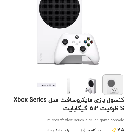
کنسول بازی مایکروسافت مدل Xbox Series
S ظرفیت 512 گیگابایت
microsoft xbox series s 512gb game console
4.5
دیدگاه ها
(0)
برند:
مایکروسافت