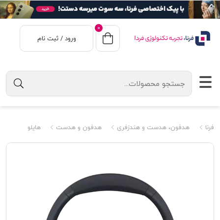
0
ورود / ثبت نام
فرنا
هدفون، هدست و هندزفری
هدفون و هدست
هایلو