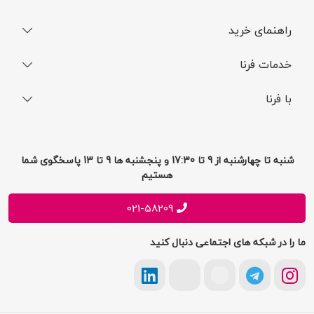
راهنمای خرید
نحوه ثبت سفارش
خدمات فرنا
فرایند ارسال سفارش
رجیستری گوشی
با فرنا
راهنمای خرید اقساطی
افتخارات فرنا
درباره فرنا
سوالات متداول
تماس با فرنا
شرایط و قوانین
شنبه تا چهارشنبه از 9 تا 17:30 و پنجشنبه ها 9 تا 13 پاسخگوی شما
فرصت های شغلی
هستیم
حریم خصوصی
پیشنهادات و انتقادات
021-58209
ما را در شبکه های اجتماعی دنبال کنید