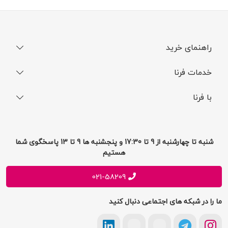
راهنمای خرید
نحوه ثبت سفارش
خدمات فرنا
فرایند ارسال سفارش
رجیستری گوشی
با فرنا
راهنمای خرید اقساطی
افتخارات فرنا
درباره فرنا
سوالات متداول
تماس با فرنا
شرایط و قوانین
شنبه تا چهارشنبه از 9 تا 17:30 و پنجشنبه ها 9 تا 13 پاسخگوی شما
فرصت های شغلی
هستیم
حریم خصوصی
پیشنهادات و انتقادات
021-58209
ما را در شبکه های اجتماعی دنبال کنید