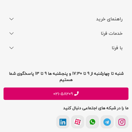
راهنمای خرید
نحوه ثبت سفارش
خدمات فرنا
فرایند ارسال سفارش
رجیستری گوشی
با فرنا
راهنمای خرید اقساطی
افتخارات فرنا
درباره فرنا
سوالات متداول
تماس با فرنا
شرایط و قوانین
شنبه تا چهارشنبه از 9 تا 17:30 و پنجشنبه ها 9 تا 13 پاسخگوی شما
فرصت های شغلی
هستیم
حریم خصوصی
پیشنهادات و انتقادات
021-58209
ما را در شبکه های اجتماعی دنبال کنید