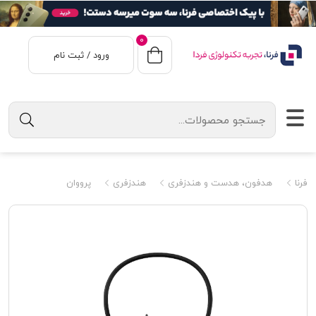
0
ورود / ثبت نام
فرنا
هدفون، هدست و هندزفری
هندزفری
پرووان