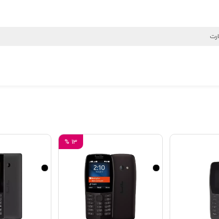
رت
%
13