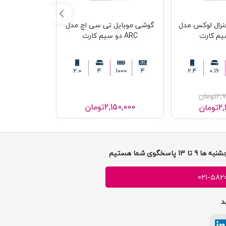
نرال لوکس مدل
گوشی موبایل تی سی اچ مدل
گوشی موبای
ARC دو سیم کارت
(2024) 105 دوسیم کارت
1000
32
2.0
4
1000
4
2.4
0.16
2,7
تومان
99,000
2,150,000
تومان
2,
تومان
90,000
021-582
د