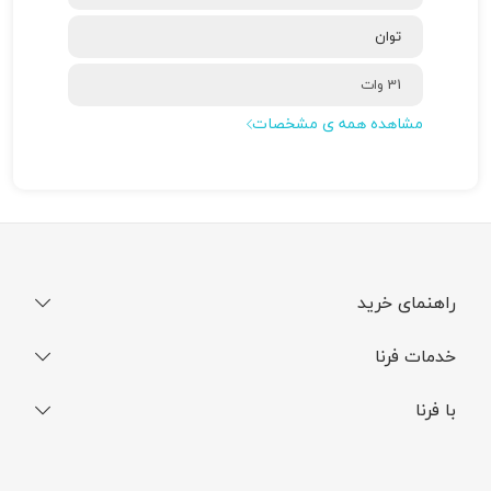
توان
31 وات
مشاهده همه ی مشخصات
راهنمای خرید
نحوه ثبت سفارش
خدمات فرنا
فرایند ارسال سفارش
رجیستری گوشی
با فرنا
راهنمای خرید اقساطی
افتخارات فرنا
درباره فرنا
سوالات متداول
تماس با فرنا