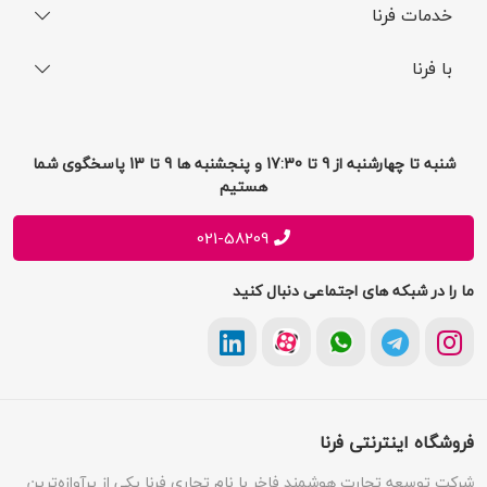
خدمات فرنا
فرایند ارسال سفارش
رجیستری گوشی
با فرنا
راهنمای خرید اقساطی
افتخارات فرنا
درباره فرنا
سوالات متداول
تماس با فرنا
شرایط و قوانین
شنبه تا چهارشنبه از 9 تا 17:30 و پنجشنبه ها 9 تا 13 پاسخگوی شما
فرصت های شغلی
هستیم
حریم خصوصی
پیشنهادات و انتقادات
021-58209
ما را در شبکه های اجتماعی دنبال کنید
فروشگاه اینترنتی فرنا
شرکت توسعه تجارت هوشمند فاخر با نام تجاری فرنا یکی از پرآوازه‌ترین