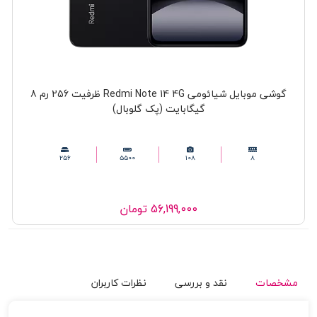
گوشی موبایل شیائومی Redmi Note 14 4G ظرفیت 256 رم 8
گیگابایت (پک گلوبال)
256
5500
108
8
56,199,000
تومان
مشخصات
نقد و بررسی
نظرات کاربران