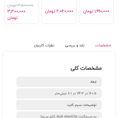
هندزفری بلوتوثی کیو سی وای
هندزفری بلوتوثی انکر مدل
مدل T13
Soundcore R50i
1,990,000
تومان
2,020,000
تومان
مشخصات
نقد و بررسی
نظرات کاربران
مشخصات کلی