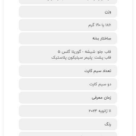
ابعاد
160.5 در 74.3 در 8.1 میلی‌متر
توضیحات سیم کارت
دو سیم‌کارت dual stand-by (نانو سیم)
وزن
186 یا 190 گرم
ساختار بدنه
قاب جلو: شیشه - گوریلا گلس 5
قاب پشت: پلیمر سیلیکون پلاستیک
تعداد سیم کارت