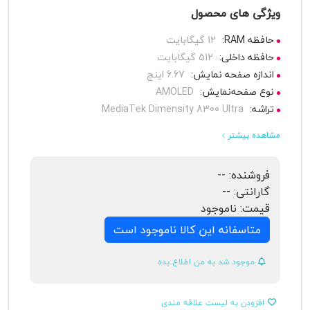
4.5
دیدگاه ها
(6)
برند:
شیائومی
رنگ محصول:
ویژگی های محصول
حافظه RAM:
12 گیگابایت
حافظه داخلی:
512 گیگابایت
اندازه صفحه نمایش:
6.67 اینچ
نوع صفحه‌نمایش:
AMOLED
تراشه:
MediaTek Dimensity 8300 Ultra
مشاهده بیشتر
فروشنده:
--
گارانتی:
--
قیمت:
ناموجود
متاسفانه این کالا ناموجود است