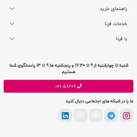
راهنمای خرید
نحوه ثبت سفارش
خدمات فرنا
فرایند ارسال سفارش
رجیستری گوشی
با فرنا
راهنمای خرید اقساطی
افتخارات فرنا
درباره فرنا
سوالات متداول
تماس با فرنا
شرایط و قوانین
شنبه تا چهارشنبه از 9 تا 17:30 و پنجشنبه ها 9 تا 13 پاسخگوی شما
فرصت های شغلی
هستیم
حریم خصوصی
پیشنهادات و انتقادات
021-58209
ما را در شبکه های اجتماعی دنبال کنید