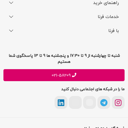
راهنمای خرید
نحوه ثبت سفارش
خدمات فرنا
فرایند ارسال سفارش
رجیستری گوشی
با فرنا
راهنمای خرید اقساطی
افتخارات فرنا
درباره فرنا
سوالات متداول
تماس با فرنا
شرایط و قوانین
شنبه تا چهارشنبه از 9 تا 17:30 و پنجشنبه ها 9 تا 13 پاسخگوی شما
فرصت های شغلی
هستیم
حریم خصوصی
پیشنهادات و انتقادات
021-58209
ما را در شبکه های اجتماعی دنبال کنید