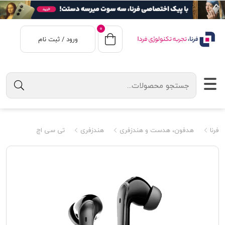
0
ورود / ثبت نام
فرنا
هدفون، هدست و هندزفری
هندزفری
تی سی اچ