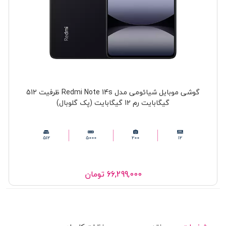
گوشی موبایل شیائومی مدل Redmi Note 14s ظرفیت 512
گیگابایت رم 12 گیگابایت (پک گلوبال)
512
5000
200
12
66,299,000
تومان